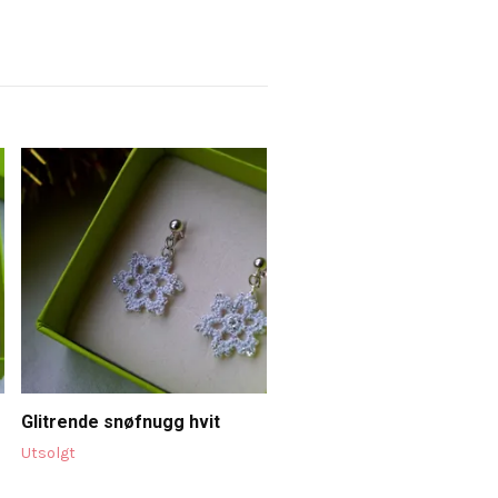
Prestekrager forgylt søl
Utsolgt
Glitrende snøfnugg hvit
Utsolgt