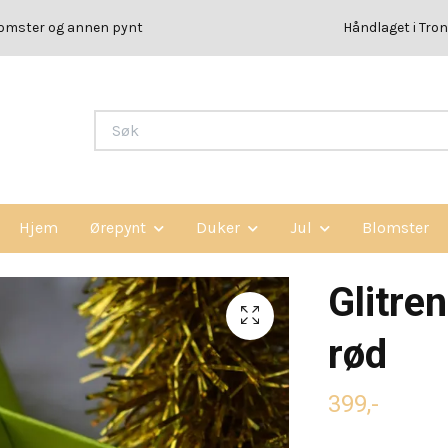
lomster og annen pynt
Håndlaget i Tron
Hjem
Ørepynt
Duker
Jul
Blomster
Glitre
rød
399,-