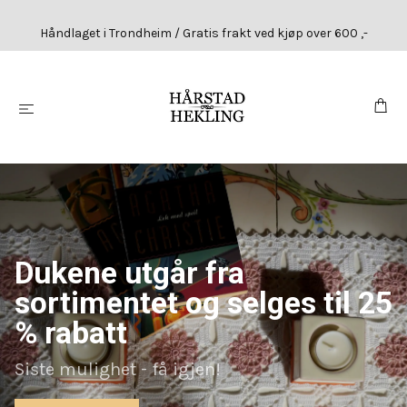
Håndlaget i Trondheim / Gratis frakt ved kjøp over 600 ,-
Dukene utgår fra
sortimentet og selges til 25
% rabatt
Siste mulighet - få igjen!