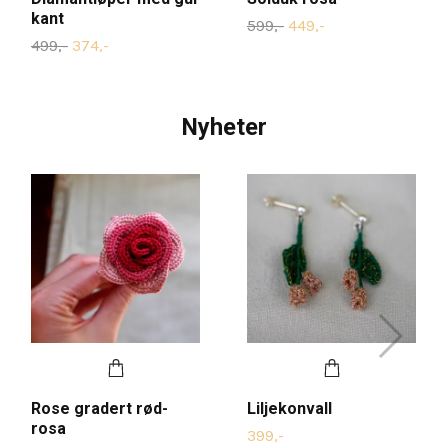
kant
599,-
449,-
499,-
374,-
Nyheter
Rose gradert rød-
Liljekonvall
rosa
399,-