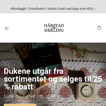
Håndlaget i Trondheim / Gratis frakt ved kjøp over 600 ,-
Dukene utgår fra
sortimentet og selges til 25
% rabatt
Siste mulighet - få igjen!