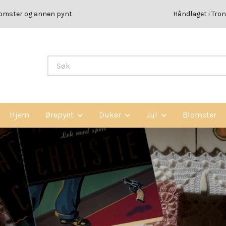
lomster og annen pynt
Håndlaget i Tron
Hjem
Ørepynt
Duker
Jul
Blomster