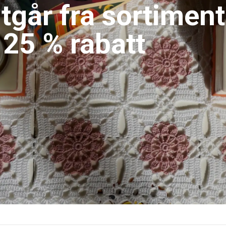
Best
HANDLE HE