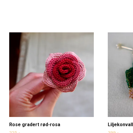
Rose gradert rød-rosa
Liljekonvall
225,-
399,-