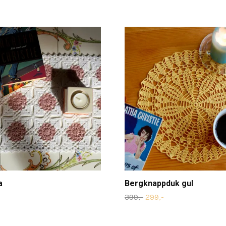
a
Bergknappduk gul
399,-
299,-