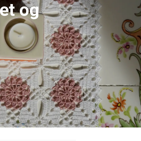
ill vakre blomster
R